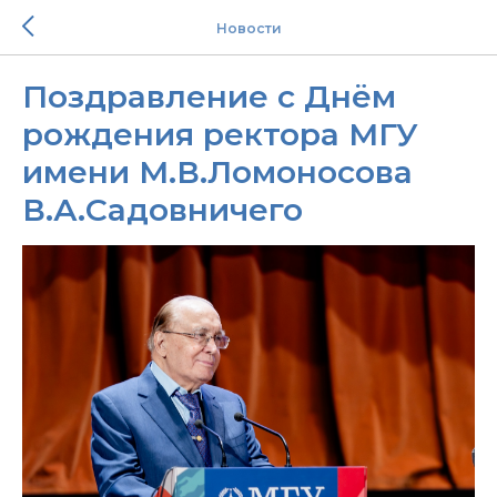
Новости
Поздравление с Днём
рождения ректора МГУ
имени М.В.Ломоносова
В.А.Садовничего