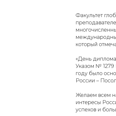
Факультет гло
преподавателе
многочисленны
международных
который отмеча
«День диплома
Указом № 1279 
году было осн
России – Посол
Желаем всем н
интересы Росси
успехов и бол