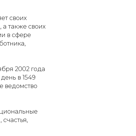
ет своих
 а также своих
и в сфере
ботника,
ября 2002 года
день в 1549
е ведомство
ациональные
 счастья,