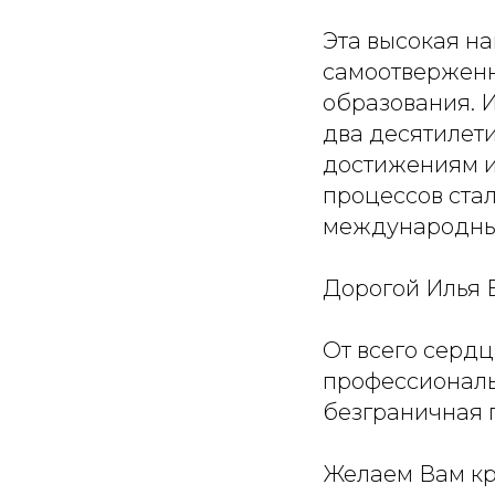
Эта высокая н
самоотверженно
образования. И
два десятилети
достижениям и
процессов ста
международных
Дорогой Илья 
От всего серд
профессиональн
безграничная п
Желаем Вам кр