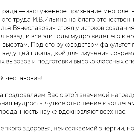
аграда — заслуженное признание многолет
го труда И.В.Ильина на благо отечественн
лья Вячеславович стоял у истоков создания
я назад и все эти годы мудро ведёт его к н
 высотам. Под его руководством факультет
л ведущей площадкой для изучения соврем
 вызовов и подготовки высококлассных сп
Вячеславович!
ца поздравляем Вас с этой значимой награ
ая мудрость, чуткое отношение к коллегам
реданность науке вдохновляют всех нас.
епкого здоровья, неиссякаемой энергии, н