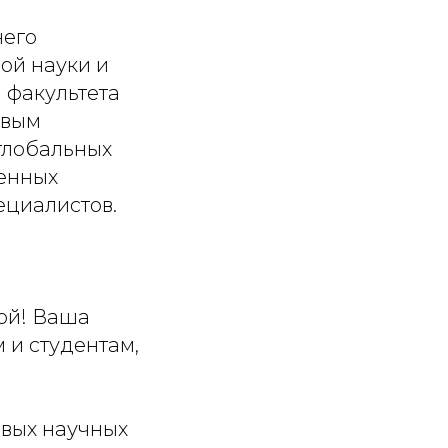
него
ой науки и
 факультета
овым
 глобальных
енных
ециалистов.
дой! Ваша
 и студентам,
овых научных