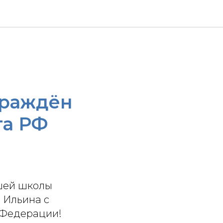
граждён
та РФ
сшей школы
 Ильина с
 Федерации!