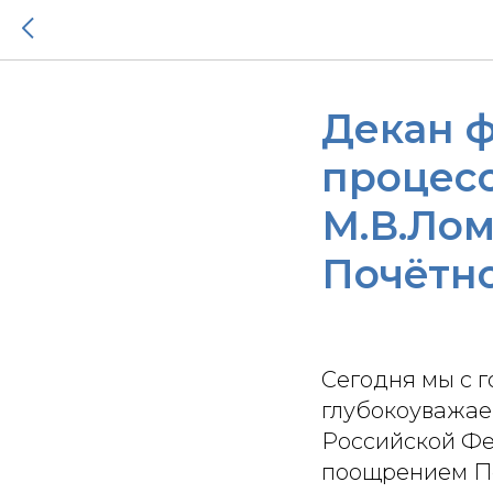
Декан ф
процес
М.В.Лом
Почётн
Сегодня мы с 
глубокоуважае
Российской Фе
поощрением По