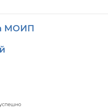
та МОИП
й
 успешно