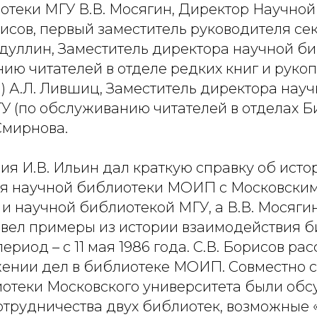
отеки МГУ В.В. Мосягин, Директор Научно
исов, первый заместитель руководителя се
дуллин, Заместитель директора научной б
ию читателей в отделе редких книг и рукоп
) А.Л. Лившиц, Заместитель директора нау
У (по обслуживанию читателей в отделах Б
Смирнова.
ия И.В. Ильин дал краткую справку об исто
я научной библиотеки МОИП с Московски
и научной библиотекой МГУ, а В.В. Мосяги
ивел примеры из истории взаимодействия б
риод – с 11 мая 1986 года. С.В. Борисов рас
ении дел в библиотеке МОИП. Совместно с
отеки Московского университета были об
трудничества двух библиотек, возможные «