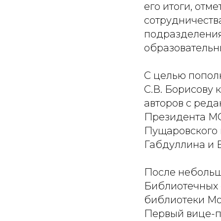
его итоги, от
сотрудничеств
подразделения
образовательн
С целью попол
С.В. Борисову 
авторов с ред
Президента МО
Пущаровского и
Габдуллина и Е
После небольш
Библиотечных 
библиотеки Мос
Первый вице-п