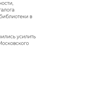
ости,
талога
библиотеки в
рились усилить
Московского