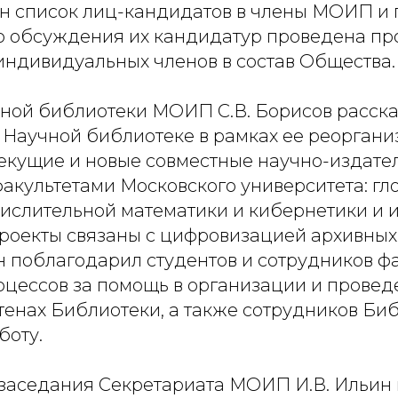
н список лиц-кандидатов в члены МОИП и 
о обсуждения их кандидатур проведена п
индивидуальных членов в состав Общества.
ной библиотеки МОИП С.В. Борисов рассказ
 Научной библиотеке в рамках ее реоргани
екущие и новые совместные научно-издате
факультетами Московского университета: г
числительной математики и кибернетики и 
Проекты связаны с цифровизацией архивных
н поблагодарил студентов и сотрудников ф
оцессов за помощь в организации и прове
тенах Библиотеки, а также сотрудников Би
боту.
заседания Секретариата МОИП И.В. Ильин 