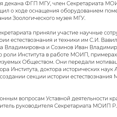
еля декана ФГП МГУ, член Секретариата МОИ
щил о ходе оснащения оборудованием по
ании Зоологического музея МГУ.
екретариата приняли участие научные сот
рии естествознания и техники им С.И. Вави
 Владимировна и Созинов Иван Владимир
о роли Института в работе МОИП, примерах
лизуемых Обществом. Они передали мотива
ра Института, доктора исторических наук А
ссоздании секции истории естествознания
онным вопросам Уставной деятельности кр
итель руководителя Секретариата МОИП Р.