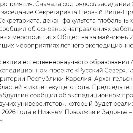
роприятия. Сначала состоялось заседание
 заседание Секретариата Первый Вице-Пр
Секретариата, декан факультета глобальны
н сообщил об основных направлениях работ
ых мероприятиях Общества за май-июнь 20
ящих мероприятиях летнего экспедиционног
секции естественнонаучного образования А
экспедиционном проекте «Русский Север», 
рритории Республики Карелия, Архангельск
ластей в июле текущего года. Председател
 Габдуллин сообщил об экспедиционном про
учих университетов», который будет реали
 2026 года в Нижнем Поволжье и Задонье –
н.