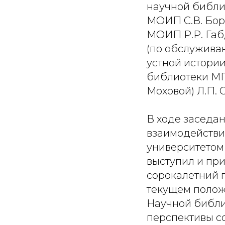
научной библи
МОИП С.В. Бор
МОИП Р.Р. Габ
(по обслуживан
устной истории
библиотеки МГ
Моховой) Л.П. 
В ходе заседан
взаимодействи
университетом 
выступил и пр
сорокалетний пе
текущем полож
Научной библи
перспективы со