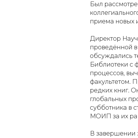
Был рассмотре
коллегиальног
приема новых 
Директор Науч
проведённой в
обсуждались т
Библиотеки с 
процессов, вы
факультетом. 
редких книг. О
глобальных пр
субботника в с
МОИП за их ра
В завершении 