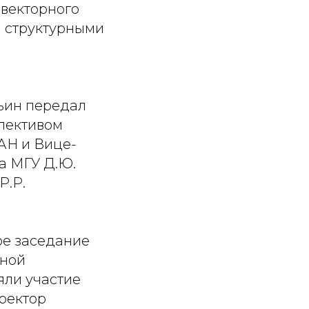
овекторного
и структурными
ьин передал
ллективом
АН и Вице-
а МГУ Д.Ю.
Р.Р.
ое заседание
чной
яли участие
ректор