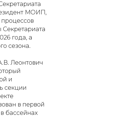
 Секретариата
езидент МОИП,
х процессов
ы Секретариата
26 года, а
о сезона.
.В. Леонтович
который
ой и
ь секции
екте
зован в первой
 в бассейнах