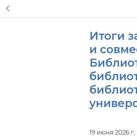
Итоги 
и совме
Библио
библио
библио
универ
19 июня 2026 