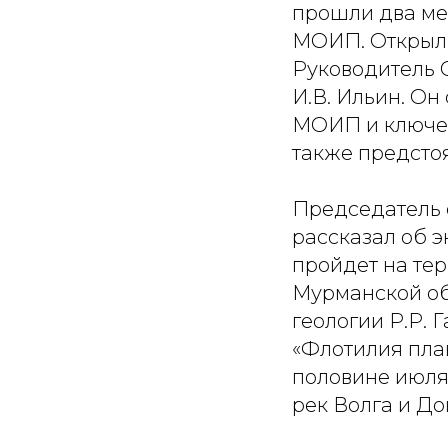
прошли два ме
МОИП. Открыл
Руководитель 
И.В. Ильин. О
МОИП и ключев
также предсто
Председатель 
рассказал об 
пройдет на те
Мурманской об
геологии Р.Р.
«Флотилия плав
половине июля
рек Волга и До