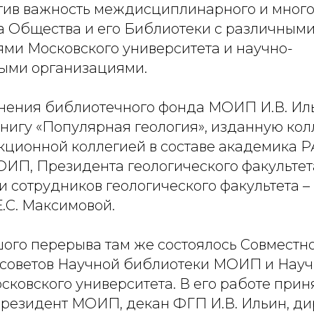
метив важность междисциплинарного и мног
а Общества и его Библиотеки с различным
ми Московского университета и научно-
ыми организациями.
нения библиотечного фонда МОИП И.В. Ил
книгу «Популярная геология», изданную ко
акционной коллегией в составе академика Р
ИП, Президента геологического факультет
 сотрудников геологического факультета – 
.С. Максимовой.
ого перерыва там же состоялось Совместн
советов Научной библиотеки МОИП и Нау
ковского университета. В его работе прин
резидент МОИП, декан ФГП И.В. Ильин, ди