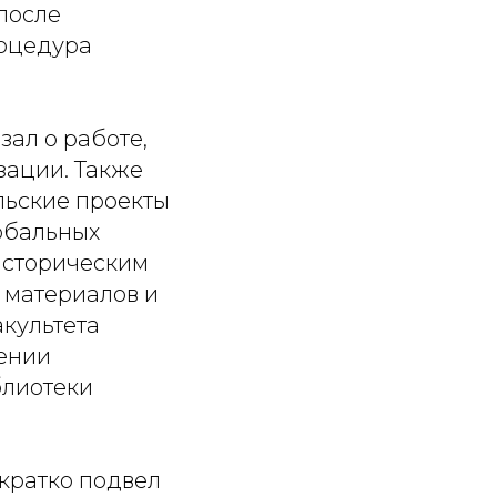
после
роцедура
ал о работе,
зации. Также
льские проекты
лобальных
историческим
 материалов и
акультета
дении
блиотеки
кратко подвел