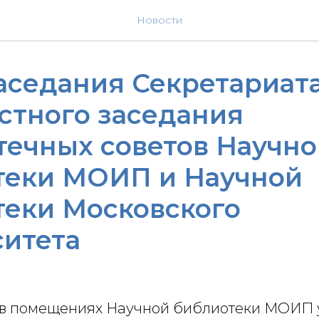
Новости
заседания Секретариа
стного заседания
течных советов Научно
теки МОИП и Научной
теки Московского
ситета
г. в помещениях Научной библиотеки МОИП