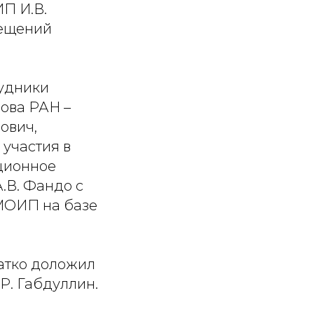
П И.В.
мещений
рудники
лова РАН –
ович,
 участия в
ционное
.В. Фандо с
 МОИП на базе
атко доложил
Р. Габдуллин.