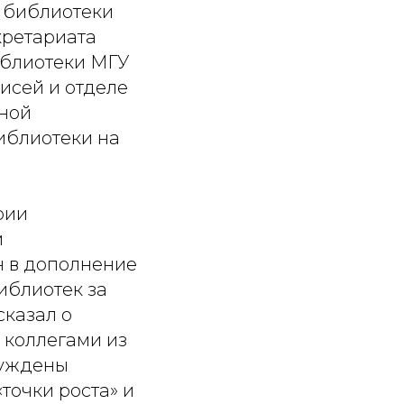
й библиотеки
кретариата
иблиотеки МГУ
исей и отделе
чной
иблиотеки на
рии
м
н в дополнение
иблиотек за
сказал о
 коллегами из
суждены
точки роста» и