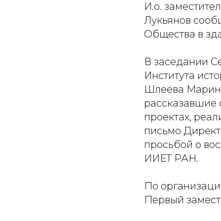
И.о. заместит
Лукьянов сооб
Общества в зд
В заседании С
Института исто
Шлеёва Марина
рассказавшие 
проектах, реа
письмо Директо
просьбой о во
ИИЕТ РАН.
По организаци
Первый замест