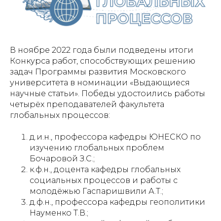
В ноябре 2022 года были подведены итоги
Конкурса работ, способствующих решению
задач Программы развития Московского
университета в номинации «Выдающиеся
научные статьи». Победы удостоились работы
четырёх преподавателей факультета
глобальных процессов:
д.и.н., профессора кафедры ЮНЕСКО по
изучению глобальных проблем
Бочаровой З.С.;
к.ф.н., доцента кафедры глобальных
социальных процессов и работы с
молодёжью Гаспаришвили А.Т.;
д.ф.н., профессора кафедры геополитики
Науменко Т.В.;