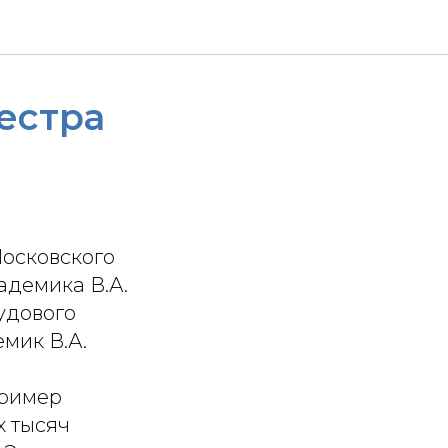
естра
ы
Московского
адемика В.А.
удового
мик В.А.
Пример
х тысяч