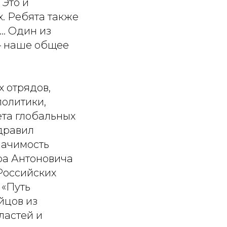
 Это и
х. Ребята также
. Один из
 – наше общее
 отрядов,
олитики,
та глобальных
дравил
начимость
ра Антоновича
Российских
 «Путь
йцов из
ластей и