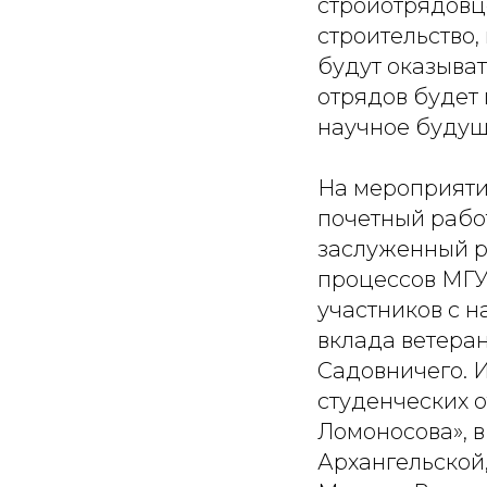
стройотрядовц
строительство,
будут оказыва
отрядов будет
научное будущ
На мероприяти
почетный рабо
заслуженный р
процессов МГУ
участников с н
вклада ветера
Садовничего. 
студенческих 
Ломоносова», в
Архангельской,