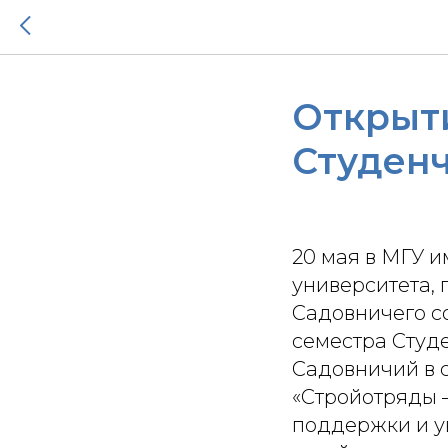
Открыти
Студен
20 мая в МГУ и
университета, 
Садовничего с
семестра Студ
Садовничий в 
«Стройотряды 
поддержки и ув