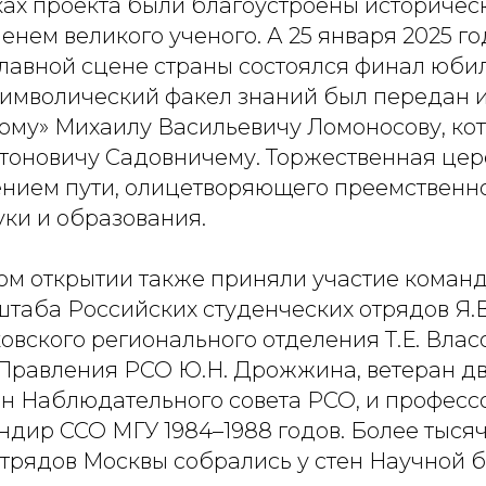
ках проекта были благоустроены историчес
енем великого ученого. А 25 января 2025 год
 главной сцене страны состоялся финал юби
символический факел знаний был передан и
мому» Михаилу Васильевичу Ломоносову, ко
нтоновичу Садовничему. Торжественная цер
нием пути, олицетворяющего преемственн
уки и образования.
ом открытии также приняли участие коман
штаба Российских студенческих отрядов Я.В
вского регионального отделения Т.Е. Влас
Правления РСО Ю.Н. Дрожжина, ветеран дв
н Наблюдательного совета РСО, и профессо
ндир ССО МГУ 1984–1988 годов. Более тыся
отрядов Москвы собрались у стен Научной 