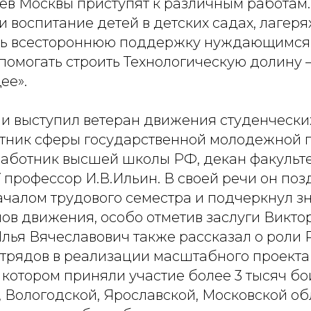
ев Москвы приступят к различным работам.
 и воспитание детей в детских садах, лагеря
ть всестороннюю поддержку нуждающимся..
 помогать строить Технологическую долину
ее».
и выступил ветеран движения студенческих
тник сферы государственной молодежной п
аботник высшей школы РФ, декан факульте
 профессор И.В.Ильин. В своей речи он поз
ачалом трудового семестра и подчеркнул з
нов движения, особо отметив заслуги Викто
Илья Вячеславович также рассказал о роли 
отрядов в реализации масштабного проекта
 котором приняли участие более 3 тысяч бо
 Вологодской, Ярославской, Московской об