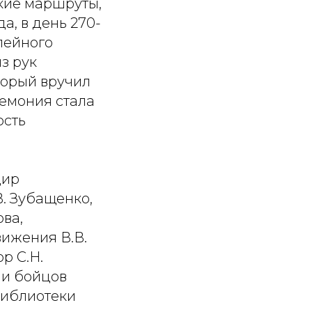
кие маршруты,
а, в день 270-
лейного
з рук
торый вручил
емония стала
ость
дир
. Зубащенко,
ова,
ижения В.В.
р С.Н.
чи бойцов
библиотеки