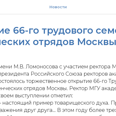
Новости
е 66-го трудового сем
ческих отрядов Москв
мени М.В. Ломоносова с участием ректора 
президента Российского Союза ректоров ак
остоялось торжественное открытие 66-го Тр
енческих отрядов Москвы. Ректор МГУ акаде
своем выступлении отметил:
– настоящий пример товарищеского духа. 
ажения друг друга... В этом году более тре