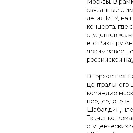
Москвы. В рам
связанные с им
летия МГУ, на
концерта, где 
студентов «са
его Виктору А
ярким заверше
российской на
В торжественн
центрального 
командир моско
председатель 
Шабалдин, чле
Ткаченко, кома
студенческих 