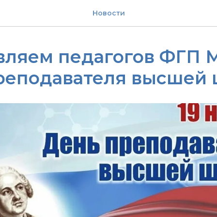
Новости
вляем педагогов ФГП М
реподавателя высшей 