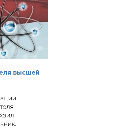
теля высшей
рации
ателя
ихаил
вник.