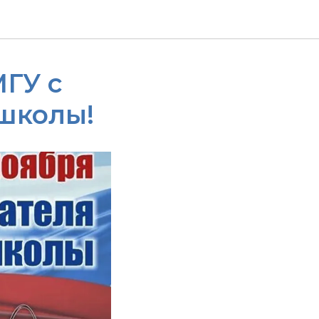
ГУ с
школы!