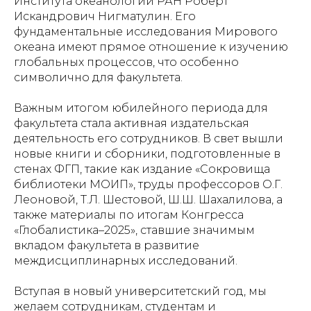
Института океанологии РАН Роберт
Искандрович Нигматулин. Его
фундаментальные исследования Мирового
океана имеют прямое отношение к изучению
глобальных процессов, что особенно
символично для факультета.
Важным итогом юбилейного периода для
факультета стала активная издательская
деятельность его сотрудников. В свет вышли
новые книги и сборники, подготовленные в
стенах ФГП, такие как издание «Сокровища
библиотеки МОИП», труды профессоров О.Г.
Леоновой, Т.Л. Шестовой, Ш.Ш. Шахалилова, а
также материалы по итогам Конгресса
«Глобалистика–2025», ставшие значимым
вкладом факультета в развитие
междисциплинарных исследований.
Вступая в новый университетский год, мы
желаем сотрудникам, студентам и