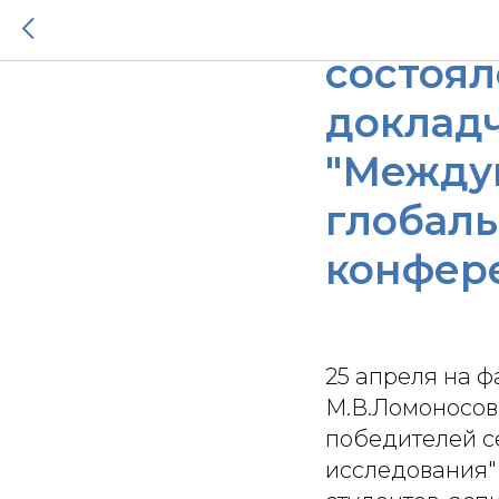
На факу
состоя
доклад
"Между
глобал
конфер
25 апреля на 
М.В.Ломоносов
победителей с
исследования"