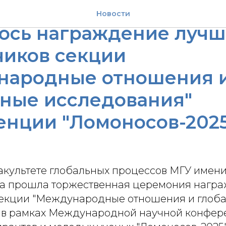
льтете глобальных пр
Новости
лось награждение луч
чиков секции
народные отношения 
ьные исследования"
енции "Ломоносов-202
факультете глобальных процессов МГУ имен
а прошла торжественная церемония нагр
екции "Международные отношения и глоб
 в рамках Международной научной конфе