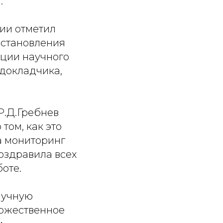
.
нии отметил
 становления
ации научного
 докладчика,
Р.Д.Гребнев
том, как это
а мониторинг
оздравила всех
оте.
аучную
оржественное