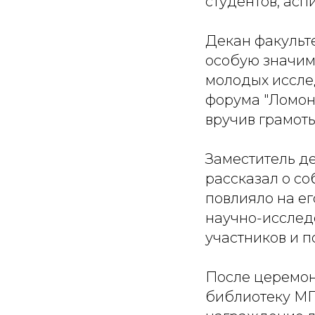
студентов, асп
Декан факульт
особую значим
молодых иссле
форума "Ломон
вручив грамот
Заместитель д
рассказал о со
повлияло на ег
научно-исслед
участников и 
После церемон
библиотеку МГ