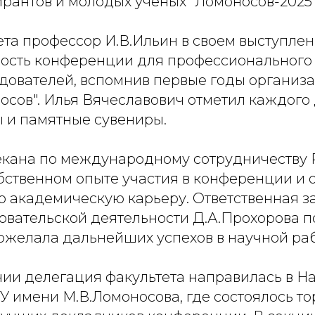
ирантов и молодых ученых "Ломоносов-2025"
ета профессор И.В.Ильин в своем выступле
ость конференции для профессионального
дователей, вспомнив первые годы организ
осов". Илья Вячеславович отметил каждого
ы и памятные сувениры.
екана по международному сотрудничеству 
бственном опыте участия в конференции и о 
о академическую карьеру. Ответственная з
овательской деятельности Д.А.Прохорова п
пожелала дальнейших успехов в научной раб
ии делегация факультета направилась в Н
У имени М.В.Ломоносова, где состоялось т