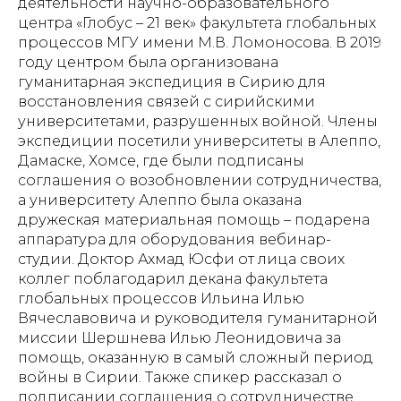
деятельности научно-образовательного
центра «Глобус – 21 век» факультета глобальных
процессов МГУ имени М.В. Ломоносова. В 2019
году центром была организована
гуманитарная экспедиция в Сирию для
восстановления связей с сирийскими
университетами, разрушенных войной. Члены
экспедиции посетили университеты в Алеппо,
Дамаске, Хомсе, где были подписаны
соглашения о возобновлении сотрудничества,
а университету Алеппо была оказана
дружеская материальная помощь – подарена
аппаратура для оборудования вебинар-
студии. Доктор Ахмад Юсфи от лица своих
коллег поблагодарил декана факультета
глобальных процессов Ильина Илью
Вячеславовича и руководителя гуманитарной
миссии Шершнева Илью Леонидовича за
помощь, оказанную в самый сложный период
войны в Сирии. Также спикер рассказал о
подписании соглашения о сотрудничестве