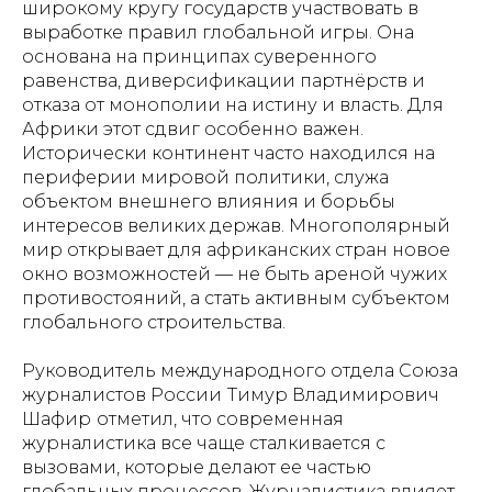
широкому кругу государств участвовать в
выработке правил глобальной игры. Она
основана на принципах суверенного
равенства, диверсификации партнёрств и
отказа от монополии на истину и власть. Для
Африки этот сдвиг особенно важен.
Исторически континент часто находился на
периферии мировой политики, служа
объектом внешнего влияния и борьбы
интересов великих держав. Многополярный
мир открывает для африканских стран новое
окно возможностей — не быть ареной чужих
противостояний, а стать активным субъектом
глобального строительства.
Руководитель международного отдела Союза
журналистов России
Тимур Владимирович
Шафир
отметил, что современная
журналистика все чаще сталкивается с
вызовами, которые делают ее частью
глобальных процессов. Журналистика влияет