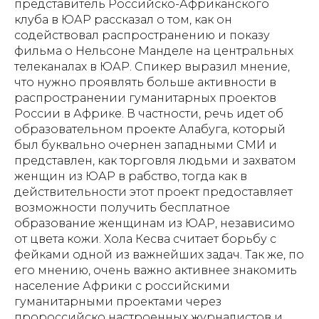
представитель Российско-Африканского
клуба в ЮАР рассказал о том, как он
содействовал распространению и показу
фильма о Нельсоне Манделе на центральных
телеканалах в ЮАР. Спикер выразил мнение,
что нужно проявлять больше активности в
распространении гуманитарных проектов
России в Африке. В частности, речь идет об
образовательном проекте Алабуга, который
был буквально очернен западными СМИ и
представлен, как торговля людьми и захватом
женщин из ЮАР в рабство, тогда как в
действительности этот проект предоставляет
возможности получить бесплатное
образование женщинам из ЮАР, независимо
от цвета кожи. Хола Кесва считает борьбу с
фейками одной из важнейших задач. Так же, по
его мнению, очень важно активнее знакомить
население Африки с российскими
гуманитарными проектами через
пророссийско настроенных журналистов и