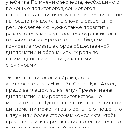
учебника. По мнению эксперта, необходимо с
помощью политологов, социологов
выработать аналитическую сетку, тематические
направления должны включать разделы по
регионоведению, нужно также посвятить
раздел опыту международных журналистов в
горячих точках. Кроме того, необходимо
конкретизировать акторов общественной
дипломатии и обозначить их роль во
взаимодействии с официальными
структурами.
Эксперт-политолог из Ирака, доцент
университета аль-Нахрейн Сара Шукр Ахмед
представила доклад на тему «Превентивная
дипломатия и миростроительство». По
мнению Сары Шукр концепция превентивной
дипломатии может играть роль по отношению
к двум или более сторонам конфликта, чтобы
предотвратить перерастание потенциального
кризиса в вооруженный конфликт,