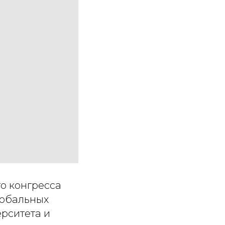
го конгресса
лобальных
рситета и