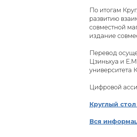
По итогам Кру
развитию взаи
совместной маг
издание совме
Перевод осуще
Цзиньхуа и Е.М
университета К
Цифровой асси
Круглый стол
Вся информац