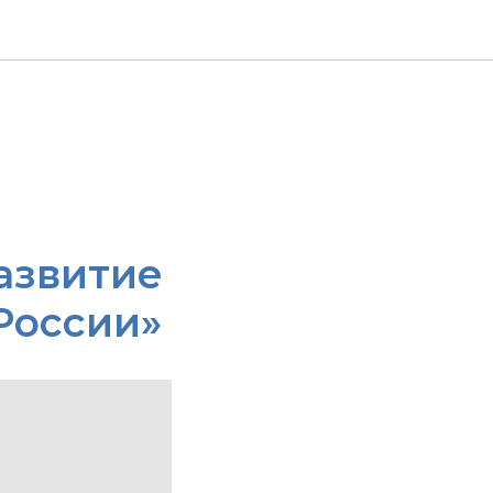
азвитие
России»