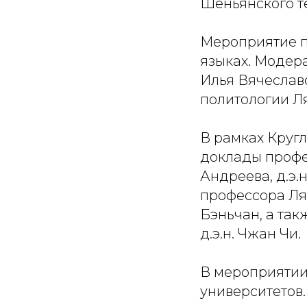
Шеньянского т
Мероприятие п
языках. Модера
Илья Вячеслав
политологии Ля
В рамках Кругл
доклады профес
Андреева, д.э.
профессора Ляо
Бэньчан, а так
д.э.н. Чжан Чи.
В мероприятии
университетов.