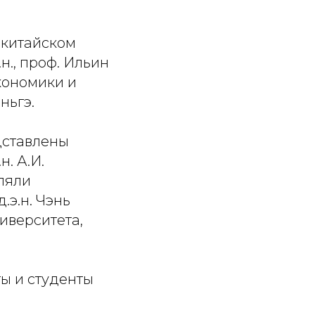
 китайском
н., проф. Ильин
кономики и
ньгэ.
дставлены
н. А.И.
вляли
.э.н. Чэнь
иверситета,
ы и студенты