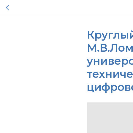
Круглы
М.В.Лом
универс
техниче
цифрово