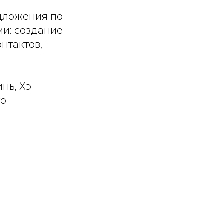
едложения по
ми: создание
нтактов,
нь, Хэ
го