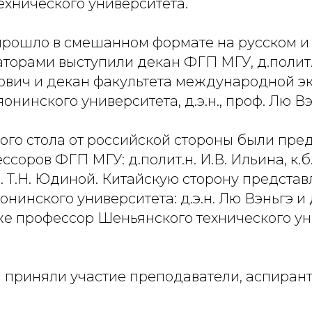
ехнического университета.
рошло в смешанном формате на русском и
торами выступили декан ФГП МГУ, д.полит.
ович и декан факультета международной э
онинского университета, д.э.н., проф. Лю Вэ
ого стола от российской стороны были пре
соров ФГП МГУ: д.полит.н. И.В. Ильина, к.б.
н. Т.Н. Юдиной. Китайскую сторону предста
нинского университета: д.э.н. Лю Вэньгэ и д
же профессор Шеньянского технического ун
 приняли участие преподаватели, аспирант