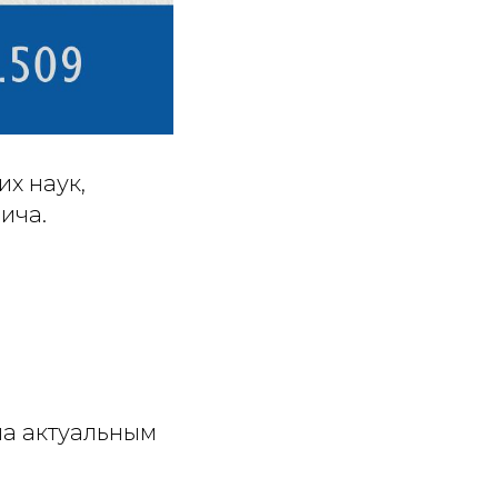
х наук,
ича.
на актуальным