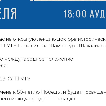
с на открытую лекцию доктора исторически
ГП МГУ Шахалилова Шамансура Шахалилов
щее международное положение
еля
 509, ФГП МГУ
чена к 80-летию Победы, и будет посвяще
щего международного порядка.