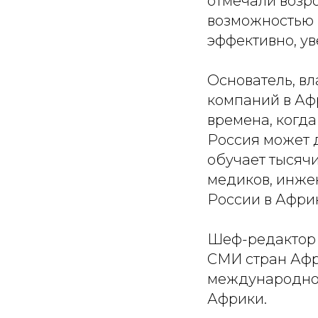
отмечали возр
возможностью 
эффективно, у
Основатель, в
компаний в А
времена, когд
Россия может 
обучает тысячи
медиков, инже
России в Африк
Шеф-редактор 
СМИ стран Афр
международног
Африки.