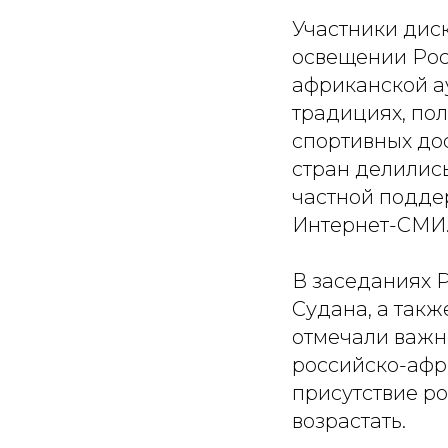
Участники дис
освещении Рос
африканской а
традициях, пол
спортивных до
стран делилис
частной подде
Интернет-СМИ
В заседаниях 
Судана, а такж
отмечали важн
российско-афр
присутствие р
возрастать.