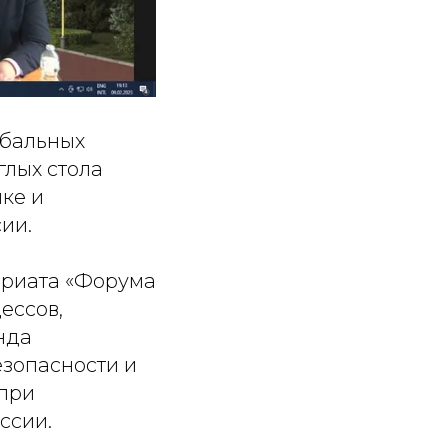
обальных
глых стола
ке и
ии.
ариата «Форума
ессов,
нда
зопасности и
 при
ссии.