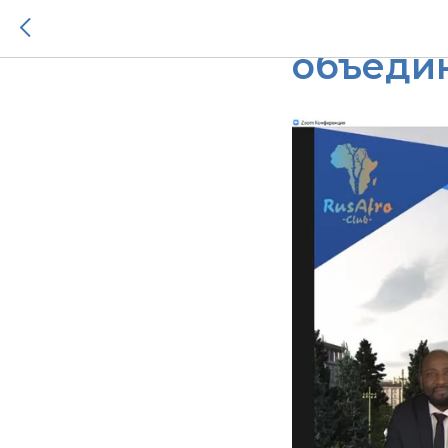
Массме
объеди