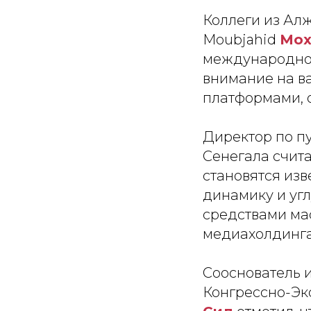
Коллеги из Ал
Moubjahid
Мох
международно
внимание на в
платформами, 
Директор по п
Сенегала счита
становятся из
динамику и уг
средствами ма
медиахолдинг
Сооснователь и
Конгрессно-Эк