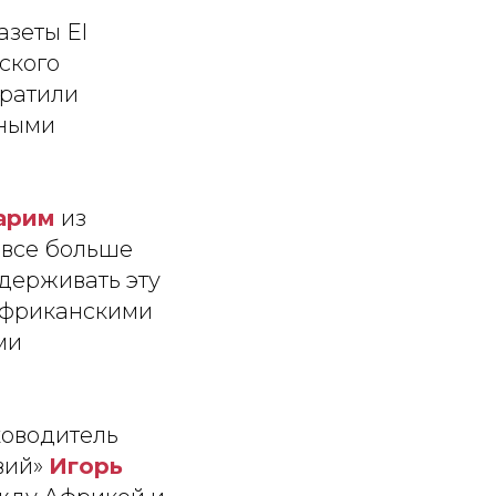
азеты El
ского
ратили
нными
арим
из
 все больше
держивать эту
 африканскими
ми
ководитель
вий»
Игорь