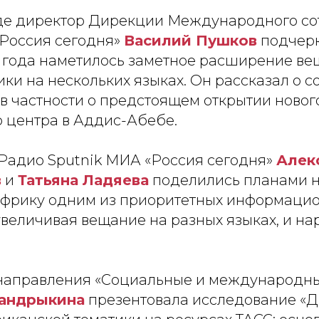
де директор Дирекции Международного со
Россия сегодня»
Василий Пушков
подчерк
 года наметилось заметное расширение ве
ки на нескольких языках. Он рассказал о 
в частности о предстоящем открытии новог
 центра в Аддис-Абебе.
Радио Sputnik МИА «Россия сегодня»
Алек
в
и
Татьяна Ладяева
поделились планами 
Африку одним из приоритетных информаци
увеличивая вещание на разных языках, и н
направления «Социальные и международны
андрыкина
презентовала исследование «