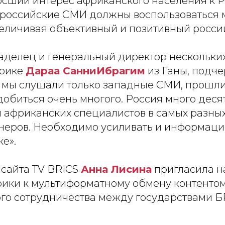
осший интерес африканского населения к Р
российские СМИ должны воспользоваться 
величивая объективный и позитивный россий
ладелец и генеральный директор нескольки
фрике
Дараа Санни
Ибрагим
из Ганы, подче
а мы слушали только западные СМИ, прошли
добиться очень многого. Россия много деся
 африканских специалистов в самых разных
неров. Необходимо усиливать и информац
е».
сайта TV BRICS
Анна Лисина
пригласила 
ики к мультиформатному обмену контенто
о сотрудничества между государствами 