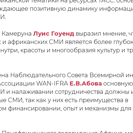
иканской тематики на ресурсах ТАСС: осно
рждающее позитивную динамику информац
И.
ь Камеруна
Луис Гоуенд
выразил мнение, ч
ак и африканских СМИ является более глубо
нутри, красоты и многообразия культур и 
ена Наблюдательного Совета Всемирной и
 Ассоциации WAN-IFRA
Е.В.Абова
основную 
 и налаживании сотрудничества должны 
е СМИ, так как у них есть преимущества в
ом финансировании, опыт и механизмы для