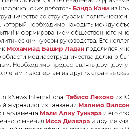
 Панафриканского телевидения Африка-ме
анафриканских дебатов»
Банда Кани
из Ка
трудничестве со структурами политической 
, который необходимо находить между объ
ытий и формированием общественного мне
олитическим курсом руководства. Его коллег
ик
Мохаммад Башир Ладан
поделился мне
в области медиасотрудничества должно бы
ым. Необходимо предоставлять друг другу 
ллегам и экспертам из других стран выска
nikNews International
Табисо Лехоко
из Ю
й журналист из Танзании
Малимо Вилсо
о парламента
Мали Алиу Тункара
и его со
венного мнения
Исса Диавара
и другие уч