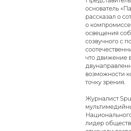
Представитель
основатель «П
рассказал о со
о компромиссе
освещения соб
созвучного с п
соотечественн
что движение 
двунаправленн
возможности ко
точку зрения.
Журналист Sput
мультимедийны
Национальног
лидер общест