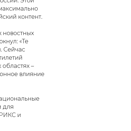
оссии. Этой
максимально
ский контент.
х новостных
ркнул: «Те
. Сейчас
тилетий
 областях –
ионное влияние
национальные
м для
БРИКС и