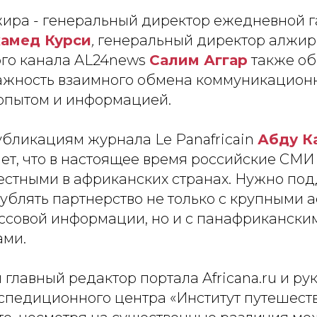
жира - генеральный директор ежедневной г
амед Курси
,
генеральный директор алжир
го канала AL24news
Салим Аггар
также об
ажность взаимного обмена коммуникацио
опытом и информацией.
убликациям журнала Le Panafricain
Абду К
ет, что в настоящее время российские СМИ
вестными в африканских странах. Нужно под
лублять партнерство не только с крупными
ссовой информации, но и с панафрикански
ами.
 главный редактор портала Africana.ru и ру
спедиционного центра «Институт путешест