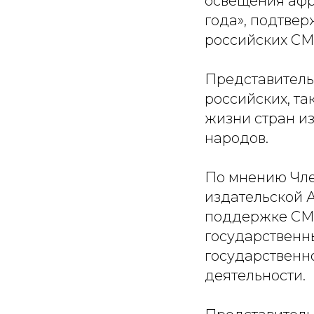
освещения афр
года», подтве
российских СМ
Представител
российских, т
жизни стран из
народов.
По мнению Чл
издательской
поддержке СМИ
государственны
государственн
деятельности.