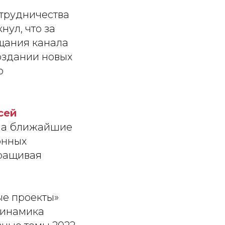
трудничества
нул, что за
щания канала
создании новых
о
сей
на ближайшие
онных
аращивая
е проекты»
Динамика