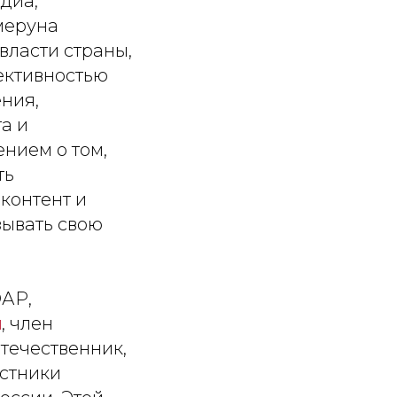
диа,
меруна
власти страны,
ективностью
ния,
а и
нием о том,
ть
контент и
зывать свою
АР,
н
, член
отечественник,
астники