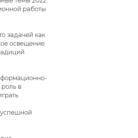
вные темы 2022
ионной работы
то задачей как
кое освещение
традиций
нформационно-
роль в
играть
 успешной