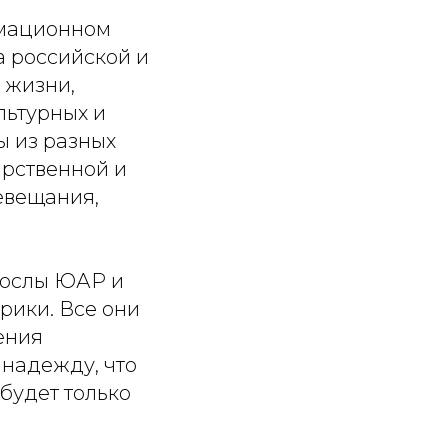
рмационном
а российской и
 жизни,
льтурных и
ы из разных
арственной и
евещания,
послы ЮАР и
рики. Все они
ения
надежду, что
будет только