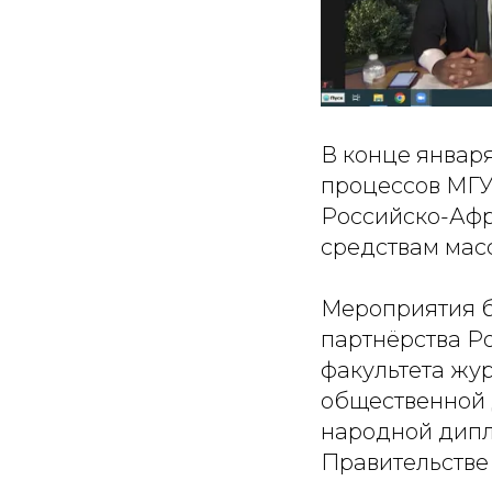
В конце января
процессов МГУ
Российско-Афр
средствам мас
Мероприятия б
партнёрства Ро
факультета жу
общественной 
народной дипл
Правительстве 