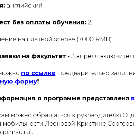
я:
английский.
ест без оплаты обучения:
2.
ние на платной основе (7000 RMB).
заявки на факультет
- 3 апреля включител
 можно
по ссылке
, предварительно заполн
нную форму
❗️
формация о программе представлена
в
сам можно обращаться к руководителю Отд
 мобильности Леоновой Кристине Сергеевне
gp.msu.ru).