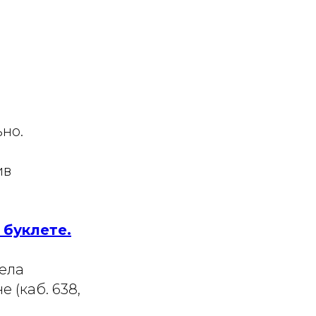
ьно.
ив
 буклете.
ела
 (каб. 638,