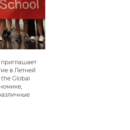
) приглашает
ие в Летней
the Global
номике,
 различные