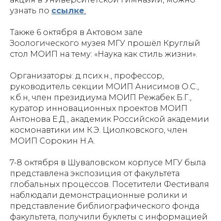
узнать по
ссылке
.
Также 6 октября в Актовом зале
Зоологического музея МГУ прошёл Круглый
стол МОИП на тему: «Наука как стиль жизни».
Организаторы: д.псих.н., профессор,
руководитель секции МОИП Анисимов О.С.,
к.б.н, член президиума МОИП Режабек Б.Г.,
куратор инновационных проектов МОИП
Антонова Е.Д., академик Российской академии
космонавтики им К.Э. Циолковского, член
МОИП Сорокин Н.А.
7-8 октября в Шуваловском корпусе МГУ была
представлена экспозиция от факультета
глобальных процессов. Посетители Фестиваля
наблюдали демонстрационные ролики и
представление библиографического фонда
факультета, получили буклеты с информацией