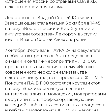
«Отношения России со странами СВА в XIX
веке по первоисточникам»
Лектор: к.ист.н. Врадий Сергей Юрьевич.
Завершающей стала лекция 6 октября в 14:45
на тему: «Восток России и Китай: утопии и
антиутопии соседства». Лектором выступил
к.ист.н. Иванов Сергей Александрович.
7 октября Фестиваль НАУКА 0+ на факультете
глобальных процессов был представлен
очными и онлайн-мероприятиями. В 10:00
прошла открытая лекция на тему: «Истоки
современного неоколониализма», где
лектором выступил д.э.н., профессор ФГП МГУ
Покрытан П.А. В 11:00 состоялся круглый стол
на тему: «Значимость искусственного
интеллекта в жизни молодежи», модераторами
выступили д.с.н., профессор, заведующий
кафедрой глобальных социальных процессов
и работы с молодежью ФГП МГУ Смакотина