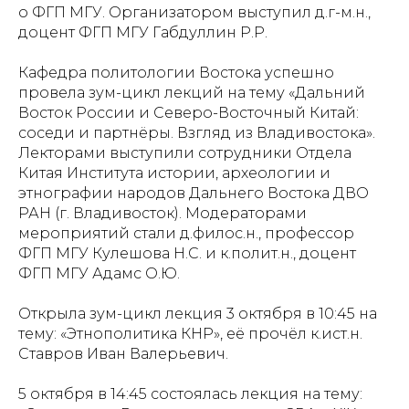
о ФГП МГУ. Организатором выступил д.г-м.н.,
доцент ФГП МГУ Габдуллин Р.Р.
Кафедра политологии Востока успешно
провела зум-цикл лекций на тему «Дальний
Восток России и Северо-Восточный Китай:
соседи и партнёры. Взгляд из Владивостока».
Лекторами выступили сотрудники Отдела
Китая Института истории, археологии и
этнографии народов Дальнего Востока ДВО
РАН (г. Владивосток). Модераторами
мероприятий стали д.филос.н., профессор
ФГП МГУ Кулешова Н.С. и к.полит.н., доцент
ФГП МГУ Адамс О.Ю.
Открыла зум-цикл лекция 3 октября в 10:45 на
тему: «Этнополитика КНР», её прочёл к.ист.н.
Ставров Иван Валерьевич.
5 октября в 14:45 состоялась лекция на тему: