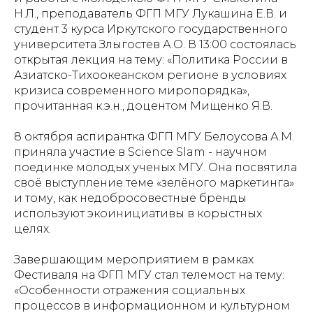
Н.Л., преподаватель ФГП МГУ Лукашина Е.В. и
студент 3 курса Иркутского государственного
университета Злыгостев А.О. В 13:00 состоялась
открытая лекция на тему: «Политика России в
Азиатско-Тихоокеанском регионе в условиях
кризиса современного миропорядка»,
прочитанная к.э.н., доцентом Мищенко Я.В.
8 октября аспирантка ФГП МГУ Белоусова А.М.
приняла участие в Science Slam - научном
поединке молодых ученых МГУ. Она посвятила
своё выступление теме «зелёного маркетинга»
и тому, как недобросовестные бренды
используют экоинициативы в корыстных
целях.
Завершающим мероприятием в рамках
Фестиваля на ФГП МГУ стал телемост на тему:
«Особенности отражения социальных
процессов в информационном и культурном