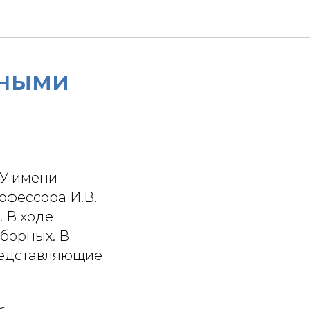
рными
ГУ имени
офессора И.В.
 В ходе
борных. В
редставляющие