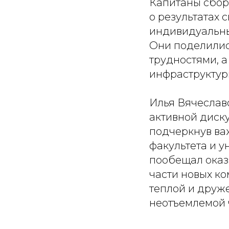
Капитаны сбор
о результатах 
индивидуальны
Они поделилис
трудностями, 
инфраструктур
Илья Вячеслав
активной диск
подчеркнув важ
факультета и у
пообещал оказ
части новых к
теплой и друж
неотъемлемой 