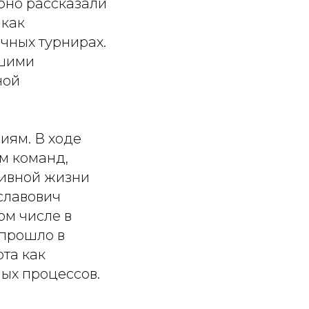
бно рассказали
 как
чных турнирах.
кшими
ной
иям. В ходе
м команд,
тивной жизни
еславович
ом числе в
 прошло в
та как
ых процессов.